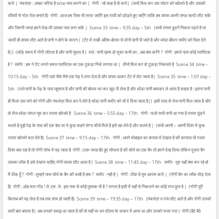
करो |
पंचतंत्र : अच्छा जरिया है time पास करने का |
गोगी : जो कहा है वो करो|
(सभी मिल कर उस स्वेटर को खोलते है और उसकी
रसियों से गोल रोल बनाते है)
गोगी : आज हम जिस भी तरफ जाएँगे इस रासी को छोड़ते हुए जाएँगे ताकि हम वापस अपनी जगह जल्दी लौट सकें
और जितनी जगह हमने देख ली उसका पता लगा सकें |
Scene 33
time – 9:35 day – 5th
(सभी रास्ता ढूढने निकल पड़ते है पर
जल्दी ही वापस लौट आते है पानी न होने के कारन )
(टेंट में राखी अंतिम बोतल से दोनों पानी पी जाते है और थोडा बीमार समीर को पिला देते
है|)
(थोड़े समय में गोगी लौटता है और पानी पूछता है )
राधे : पानी ख़त्म हो चूका कभी का , अब क्या करेंगे ?
गोगी : हमारे पास कोई प्लास्टिक
है ?
समीर : हम ने टेंट लगते समय प्लास्टिक का एक टुकड़ा निचे लगाया था |
तीनो मिल कर वो टुकड़ा निकलते है
Scene 34
time –
10:15 day – 5th
गोगी उसे जैसे तैसे एक पेड़ पे लगा देता है और वापस आकर टेंट में लेट जाता है|
Scene 35
time – 1:07 day –
5th
(राधे पानी के पेड़ के पास पहुचता है और पानी की बोतल भर कर खुद पी लेता है और थोडा पानी बचाकर ले आता है कहता है : इतना पानी
ही मिला उस पाने को गोगी और पंचतंत्र मिल कर पे लेते है थोडा पानी समीर को भी दे दिया जाता है|)
इसी तरह से रोज पानी मिल जाता है और
वो रोज थोडा जंगल घूम कर रास्ता खोजते है
Scene 36
time – 5:55 day – 17th
गोगी : चलो सभी पानी आ गया है रास्ता धुंडने
चलते है मुझे पेड़ के पास की एक बेल पर ये कुछ कहने योग्य चीजे मिले है इसे खा लेते है और चलते है |
(सभी अपनी – अपनी दिशा में कुछ
रास्ता खोजने चल देते है)
Scene 37
time – 9:15 day – 17th
गोगी : अपने मोबाइल का कंपास में देखता है की कम्पास भी गलत
दिशा बता रहा है तो गोगी सोच में पड़ जाता है
गोगी : (एक जगह बेठे हुए सोचता है की सोर्य का एक बैग तो हमने देख लिया लेकिन दूसरा बैग
उसका लॉक है उसे देखना चाहिए गोगी वापस लौट आता है )
Scene 38
time – 11:45 day – 17th
समीर : तुम यहाँ क्या कर रहे हो
मैं ठीक हूँ ?
गोगी : तुम्हारे पास सोर्य के बैग की चाबी है क्या ?
समीर : नही है |
गोगी : ठीक है तुम आराम करो |
(गोगी बैग का लॉक तोड़ देता
है)
गोगी : ओह माय गॉड ! जे .एच .जे . इस नाम से कोई पुस्तक भी है ? लगता है इसी में यहाँ से निकलने का कोई राज छूपा है |
(गोगी पूरी
किताब को पढ़ लेता है तब तक शाम हो जाती है)
Scene 39
time – 19:35 day – 17th
(पंचतंत्र व राधे लौट आते है और गोगी उनको
सारी बात बताता है| अब उनको समझ आ जाता है की वो यहाँ पर धन दौलत के चाकर में आया था और उनको फसा गया )
गोगी (बैठे बैठे