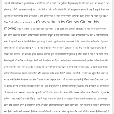
लगता है लेकिन वो घबराए हुए वहां से भागे – भागे निकल जाते है)
गोगी : राधे तुम्हे याद है तुम्हारा यंत्र पेड़ की तरफ इशारा कर रहा था ?
राधे :
हाँ याद है |
गोगी : उसका इशारा सही था |
राधे : कैसे ?
गोगी : समीर और सोर्य ने पेड़ों को नुकसान पहुचाया तो उन्हें भी प्रकृति ने नुकशान
पहुचाया और यंत्र भी यही इशारा कर रहा था |
सभी दोस्त जंगलों से भागते भागते रस्ते पर आ पहुचते है और पास के एक गांव में पहुँच जाते है |
(Story written by Gourav Gir for this
The End
फॉर जस्ट अ लिटिल time
movie)
The Nature
-a speechless reaction
-a speechless action of nature
बहुत समय पहले की बात है
कुछ दोस्त, एक दोस्त के कहने पर किसी जंगल के इलाके में घूमने के लिए तैयार हो जाते
हैं वह दोस्त वैसे तो साथ पढ़ते थे लेकिन बहुत लंबे
समय से वह अपने काम के सिलसिले में एक दूसरे से दूर थे अपनी
पुरानी यादों को ताजा करने के लिए उनका दोस्त कहीं एडवेंचर ट्रिप का
आयोजन करने की सोचता हैं और je h je
के नाम से प्रसिद्ध जगह पर जाने के लिए तैयार हो जाते हैं वह जैसे-तैसे गाड़ी से वहां पहुंचते हैं
लेकिन जिस दोस्त ने
इस जगह का चुनाव किया था वह दोस्त कुछ समय पहले वहां से गुजरा था |
दोस्त किसी भी तरह से एक टैक्सी लेकर
के वहां पहुंचने की कोशिश करते हैं कुछ टैक्सी वालों ने उन्हें मना कर दिया
कहां वहां जाना खतरे से खाली नहीं है लेकिन आख़िर में एक गरीब
टेक्सी वाला मान जाता है और उन्हें जिन्हें पहुंचाता है
और उनका मुख्य दोस्त ड्राइवर से अपना नंबर देने को कहता है
ड्राइवर कहता है साहब
यहां नेटवर्क शायद नहीं होगा तो उनका दोस्त कौन निकालता है और कहता है हां जी यहां पर
नेटवर्क है
तो दोस्त वहां पहुंचते हैं तो सबके सब
दंग रह जाते हैं लेकिन जैसे ही वह उस जंगल में प्रवेश करते हैं उन्हें एक अलग
सी खामोशी महसूस होती है लेकिन उनका दोस्त उनके पूछने
पर कहते हैं की एक जगह से दूसरी जगह आने पर हमें
ऐसा महसूस दिमाग से खामोशी का भरम दूर करता है सभी दोस्त शाम को वापस लौटने
की बात कहकर के जंगल के
इलाकों में घूमने की कहते हैं लेकिन उनका दोस्त कहता है कि आज हम यहीं पर रुकेंगे और एडवेंचर ट्रिप करेंगे
लेकिन
उनके बाकी दोस्त कहते हैं कि हम लोगों ने ना ही एक्स्ट्रा कपड़े लिए हैं और ना ही हमारे पास खाने की व्यवस्था है तो
उनका दोस्त
कहते हैं कि आज हम जंगल के ऊपर निर्भर करेंगे और जंगल जो हमें खाने को देगा वह हम खाएंगे और
रहेंगे इस तरह से आपस मैं दोस्त झगड़ते
रहते हैं और अपनी-अपनी बात रखते हैं लेकिन दोस्त की जीत की वजह से वह
जंगल घूमने को और रुकने को तैयार हो जाते हैं लेकिन कहते हैं