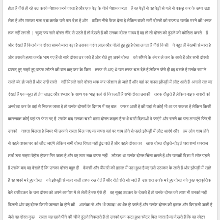
होता है जैसे ही रहे उठ करके पेशाब करने जाता है और एक पेड़ के नीचे पेशाब करता
है वह पेड़ों से वह पेड़ों से गले से पकड़ कर के ऊपर उठा
लेता है और उसका गला दबा करके उसे मार देता है और
वापिस नीचे फेंक देता है लेकिन बाकी सभी दोस्तों को राजपथ उसके मरने की भनक
तक नहीं लगती |
सुबह जब सारे दोस्त नींद से उठते हैं तो देखते हैं की उनका दोस्त गायब है वह तो तो दोस्त को ढूंढने की कोशिश करते
हैं
और देखते हैं कितने का दोस्त सामने मारा पड़ा है उसका गर्दन लाल और नीली हुई हुई है ऐसा लगता है जैसे किसी
ने बहुत ही बेरहमी से मारा है
और उसकी हत्या करके भाग गए हैं तो सारे दोस्त डर जाते हैं और रोते हुए अपने दोस्त
को सौंपने के अंदर ले कर के आते हैं और सभी दोस्तो
घबराए हुए सहमे हुए वापस लौटने की बात कह कर के जिस
तरफ से आए थे उस तरफ चल देते हैं लेकिन जैसे ही वह चलते हैं उनके सामने
रास्ते बंद हो जाते हैं और उन्हें रास्ते
नहीं मिलते सारे दोस्त थक कर परेशान हो जाते हैं और वहां पर वापस झोंपड़ी में लौट आते हैं
अगली रात वह
देखते हैं एक बहुत ही तेज लाइट और रफ्तार के साथ एक भाई कहां से निकलती है सभी दोस्त उसकी
तरफ दौड़ते हैं लेकिन बाइक सवारों को
अनदेखा कर के वहां से निकल जाता है तो उनके दोस्तों के दिमाग में यह बात
जरूर आती है की यहां से कोई भी आ जा सकता है लेकिन किसी
कारणवश कोई यहां पर फंस गए हैं
उसके बाद उनका चश्मे वाला दोस्त कहता है सभी चारों दिशाओं में जाएंगे और रास्ते का पता लगाएंगे जिंदगी
उनको
नाश्ता मिलता है जिधर भी उनको रास्ता मिल जाए वह वापस वहां पर शाम होने से पहले झोंपड़ी में लौट आएंगे और
हम लोग शाम होने
से पहले वापस घर को लौट जाएंगे लेकिन सभी दोस्त रिश्ता नहीं ढूंढ पाते हैं और पहले दोस्त का
खास दोस्त दौड़ते-दौड़ते धरा शर्मा धनराज
शर्मा डरा सहमा बेहोश होकर गिर जाता है और वह शाम तक वापस नहीं
लौटता था उनके दोस्त चिंता करते हैं और उसकी दिशा में लौट पड़ते
हैं उसके बाद वह देखते हैं कि उनका दोस्त बहुत ही
देवासी और बीमारी की हालत में पड़ा हुआ है वह उसे उठाकर के लाते हैं और झोपड़ी में रहते
हैं वह अपने मरे हुए दोस्त
को झोपड़ी से बाहर वाली तरफ रख देते हैं और रोते रोते सो जाते हैं
उस रात उनके मरे हुए दोस्त को कुछ प्राकृतिक
बेले घसीटकर के उस दोस्त को अपने आगोश में ले लेती है बस ऐसे ही
वह सुबह उठकर के देखते हैं तो उनके दोस्त की लाश भी उनको नहीं
मिलती और वह दोस्त किसी जानवर के होने की
आशंका से और भी ज्यादा भयभीत हो जाते हैं और उनके दोस्त की हालत और बिगड़ती जाती है
जैसे वह दोस्त कुछ
रास्ता यह खाने पीने की चीजे ढूंढने निकलते हैं तो उनको एक फटा हुआ स्वेटर मिल जाता है वह देखते हैं कि वह स्वेटर