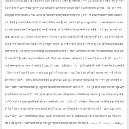
जाता है और कहता है) ठीक है जो करना है करो सब के सब मुझसे ही परेशान क्यू है पता नही?
गोगी कुछ सोचते-सोचते राधे से : राधे तुम बचपन
में कहते थे ना हमें कौन सी चीजें नुकसान पंहुचा रही है उसके बारे में तुम्हारे पापा बता सकते है अपने खास यंत्र के सहारे |
राधे : तो ?
गोगी :
क्या तुम्हे वो बनाना नही आता ?
राधे : आता है पर उसका मैंने कभी प्रयोग करके नही देखा |
गोगी : तो आज कोसिस करो प्रयोग करने की |
राधे : ठीक है |
(राधे टेंट में जाता है और दो लकड़ियाँ लेकर आता है)
राधे : सामने से हटो इस पर धुप आने दो |
(राधे माथे पे लकड़ी को रख
कर मन्त्र लगाकर लकड़ी को घुमाता है तो लकड़ी एक तरफ एक पेड़ की दिशा में इशारा करके रुक जाती है )
गोगी : कुछ पता चला?
राधे :
इसका इशारा उधर ऊपर की तरफ है शायद आसमान की तरफ पर इसका जवाब मुझे सही नही लगा क्यू की मैंने इसका पहले कभी प्रयोग नही
किया |
गोगी : (आसमान और पेड़ की तरफ देखते हुए ) आसमान की तरफ है इशारा या पेड़ की तरफ या पेड़ पे बैठे किसी पक्षी की तरफ कहीं
भी हो सकता है|
राधे : पर इन सब चीजों से हमें क्या नुकशान हो सकता है ?
(सोचत –सोचते राधे और गोगी रास्ता खोजने निकल जाते है शाम
को वापस लौटते है)
समीर : कहीं रास्ता मिला ?
गोगी : किसी तरफ कोई सुराग नही लग रहा |
Scene 23
time – 21:04 day – 3rd
(सभी हल्का फुल्का खा कर के सो जाते है )
Scene 24
time – 4:50 day – 4th
(सभी उठते है और रास्ते की खोज बीन में जुट जाते है
)
लेकिन चलने से पहले गोगी : आज हम सभी रास्ता ढूडने चलेंगे और अलग –अलग दिशा में और सभी अपने साथ एक-एक अपनी पानी की
बोटल भर कर ले लेंगे |
गोगी : ( सोर्य की बैग में पानी की बोटल चेक करते हुए )
सभी बोतलें खाली कैसे हो गयी ? समीर तुमने सारा पानी पी
लिया ?
समीर : राधे की तरफ देखते हुए ) मुझे यहाँ रहते रहते जोरों की प्यास लग जाती थी तो ,,,,
राधे : तुम हमें भी मारना चाहते हो ? तुम अपनी
हरकतों पे लगाम कब लगा लोगे ?
गोगी : झगड़ो नही अब कोई फरक नही पड़ने वाला पानी वापिस नही आने वाला |
राधे : ये चाहता ही झगडे है
|
गोगी : चलो सभी रास्ता ढूढने निकालो और शाम से पहले लौट आना |
(गोगी आधी-आधी बोतल पानी तथा एक एक बिस्किट का पैकेट दोनों
को देता है और रास्ता खोजने निकलने को कहता है सभी दोस्त अलग अलग दिशाओं में रास्ता खोजने निकल जाते है )
Scene 25
time –
14:47 day – 4th
(समीर बिस्किट खा कर एक पेड़ से सहारा ले कर बैठने की कोशिस करता है की वो पेड़ उसे झटक कर गिरा देता है
और वो गिर पड़ता है )
(उधर राधे वो गोगी भी रास्ता ढूढ़ रहे है वो भी थक हार कर वापस लौट पड़ते है )
Scene 26
time – 19:08 day –