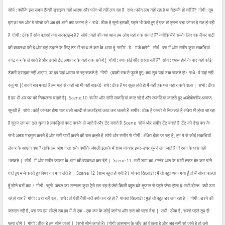
सोर्य : क्योंकि इस समय टैक्सी ड्राइवर नहीं आएगा और फोन भी नहीं लग रहा है
राधे : फोन लग नहीं रहा है या नेटवर्क ही नहीं है?
गोगी : तुम
झगड़ा मत और ये सोचो की अब हमें आगे क्या करना है ?
राधे : ठीक है सुनो इसकी, पहले भी फंसे हुए हैं एक तो इतना बड़ा जंगल है रात हो रही
है
गोगी : ठीक है सोर्य बताओ क्या सरप्राइज है ?
सोर्य : यही की क्या आज हम लोग यहां रुक सकते हैं? क्योंकि मैंने सबके लिए एक बीयर पार्टी
की वयवस्था की है और यहां ठहरने के लिए टेंट भी साथ ले कर के आया हूं
समीर : ये... मजे करेंगे
सोर्य : बस मैं और समीर कुछ लकड़ियां
काट कर के ले आते है और उनसे टेंट लगाकर के यहां रुक सकेंगे|
गोगी : क्या कोई और रास्ता नहीं है?
सोर्य : श्याम होने के बाद यहां कोई
टैक्सी ड्राइवर नहीं आएगा, पर हम यहां आराम से रह सकते हैं
गोगी : (बाकी सब से पूछते हुए) क्या तुम यहां रुक सकते हो?
राधे : मैं यहां नहीं
रुकुंगा |( बाकी सब मनाते हैं हम यहां से कहीं जा भी नहीं सकते)
राधे : ठीक है पर सुबह होते ही मैं यहाँ एक पल नही रुकने वाला |
सभी : ठीक
है हम भी अब घर को निकलना चाहते है|
Scene 10
समीर और सॉरी लकड़ियां काट रहे हैं और लकड़ियां काटते हुए अजीबोगरीब आवाज
सुनती है
सोर्य : कोई जानवर होगा यार चलो जल्दी से लकड़ियां काट कर चलते हैं
समीर : ठीक है जल्दी से निकलते हैं अंधेरा भी होता जा रहा
है सूरज लगभग ढल चुका है लकड़ियां काट करके ले जाते हैं और टेंट बनाते हैं
Scene
सोर्य और समीर टेंट बनाते है
टेंट को देख कर के
सभी अच्छा महसूस करते हैं और सभी पार्टी करने की बात कहते हैं
शौर्य और समीर से गोगी : अँधेरा होता जा रहा है , हम में से कोई लकड़ियाँ
लेकर के आएगा क्या ? ताकि हम आग जला सके क्योंकि जंगली इलाके में शाम जानवर इधर-उधर घुमने लग जाते है जो आग के पास नही
भटकते |
सोर्य : मैं और समीर जाकर के आग की वयवस्था कर देंगे |
Scene 11
सभी शाम का अन्नंद आग के चारों तरफ बैठ कर गाने
गाते हुए मजे करते हुए बियर का मजा लेते है |
Scene 12
(शाम बहुत हो गयी है )
पांचवा खिलाडी : मैं तो बहुत थक गया हूँ तो मैं सोना चाहता
हूँ सोने चलें क्या ?
गोगी : सुनो ,जंगल का सन्नाटा कुछ ऐसे लग रहा है जैसे किसी बहुत बड़े तूफ़ान से पहले जैसा होता है
सभी दोस्त : क्यों डरा
रहे हो यार ?
गोगी : डरा नही रहा ,
राधे : तो ऐसी वैसी बातें क्यों कर रहे हो ?
पांचवा खिलाडी : मुझे तो बहुत डर लग रहा है |
गोगी : डरने की
जरुरत नही है , बस जब हम सोएंगे तब हम में से एक –एक कर के कोई जागेगा और रात को पहरा देगा |
सभी : ठीक है , सबसे पहले तुम ही
पहरा दोगे |
गोगी : ठीक है तुम सोने जाओ |
(सभी सोने लगते है)
(गोगी आसमान के चाँद को देखता है और जब सभी सो जाते है तो उसे