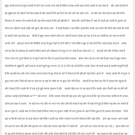
बहुत सालों कराना है कुछ दोस्तों से कौन देगा करके चले जाते हैं लेकिन उनका चश्मे वाला दोस्त उसमें तो उठा लेता है
और अपने दोस्तों से
वह सुबह तक को खोलने की बात कहता है और कहते हैं कि इस मैटर के धागे धागे को अलग कर
लो और एक रोल बनाना वह सभी दोस्त
मिलकर के उसका रोल बनाते हैं और वह दोस्त कहता है कि इसे झोपड़ी से
बांधो और अपनी दिशा में जहां भी जाओ इस रस्सी के टुकडे को
कॉल कर खोलते जाओ ताकि हमें ढूंढने और वापस आने
में कोई दिक्कत न हो लेकिन इसी बीच उनके पास खाने की चीजें भंवर पानी की कमी
हो जाती है और वह दोस्त इन
चीजों से बहुत ज्यादा परेशान होने लग जाते हैं उनका दोस्त एक पेड़ से टेंथ का प्लास्टिक का कागज प्रयोग
करके पानी
इकट्ठा करने की कोशिश करता है कुछ पेड़ों से पानी नहीं द* पाते लेकिन खुद से उसे पानी मिल जाता है इस तरह से
उनके
पाने के लिए तो व्यवस्था हो जाती है लेकिन हमने की अधिकता से वजूद में लग जाते हैं एक दोस्त को 12
ककड़ी और हीरे भी मिल जाते हैं
जंगल जंगल के दूसरे हिस्से पर थे घूमने खाने के लिए ले आता है वह परेशान हताश
होकर खान खा कर सो जाते हैं इस तरह से बहुत ज्यादा
परेशानियों से जूझते हैं
इसी तरह से उनको घूमते हुए लगभग 20 से 25 दिन हो जाते हैं फिर उनके दोस्त जो चश्मे वाला है उसकी प्रकृति ऐसी
है कि वह बातें कम और ध्यान ज्यादा करता है वह मरे हुए दोस्त के बारे में सोचता है की वही हमें यहां लेकर आया तो
शायद उसके बैग में कुछ ना
कुछ जरूर होगा जिसे हमें वहां पर जाने का या यहां के नक्शे का या कुछ और चीजें मिल
सकती है यह सोच कर कि मैं उसका बैग खुलता है
और देखता है कि उसके बैग में एक दूजे तुझे नामक पुस्तक है और
उसको खोल कर के वह पढ़ता है कि उसके अंदर किसी यहां धन होने की
आशंका जताई गई है जिसके क*** उसे लगता
है कि उसका दोस्त ही यहां आया और मुझे लगता है कि यह जगह शायद शापित है तो उनका
दोस्त इस शहर में आकर
के यहां फस गया और मर मारा गया और उसी की वजह से वह लोग भी यहां फंसे हुए हैं लेकिन वह क्या कर सकते हैं
वह मर चुका है.
इसके बाद में दोस्त देखते हैं किस जगह गए कुमार नक्शा भी उस पुस्तक के अंत में दिया हुआ है तो उसका दोष देखता
है कि
वहां पर किसी रास्ते का तो कहां सोएगा नहीं लेकिन उसमें एक मंदिर दर्शाया गया है मैं सोचता है कि जहां मंदिर
होगा वहां भगवान अपने भक्तों
की आज मैं जरूर बैठे होंगे और इंतजार कर रहे हैं और शायद वहां मंदिर में भक्तों की
आने जाने का रास्ता भी पता चल जाए |
इतना सोच कर
के वह अपने दोस्तों का इंतजार करता है और जैसे उनके दोस्त होते हैं तो उन्हें मंदिर की तरफ चलने की
बात कहता है और कहता है हम सब