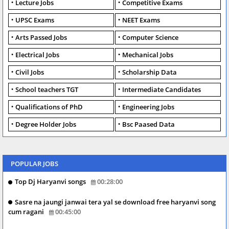
Lecture Jobs
Competitive Exams
UPSC Exams
NEET Exams
Arts Passed Jobs
Computer Science
Electrical Jobs
Mechanical Jobs
Civil Jobs
Scholarship Data
School teachers TGT
Intermediate Candidates
Qualifications of PhD
Engineering Jobs
Degree Holder Jobs
Bsc Paased Data
POPULAR JOBS
Top Dj Haryanvi songs
00:28:00
Sasre na jaungi janwai tera yal se download free haryanvi song
cum ragani
00:45:00