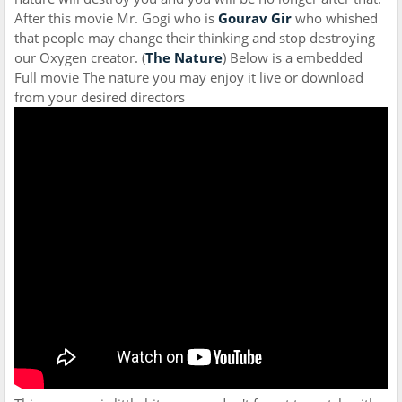
After this movie Mr. Gogi who is
Gourav Gir
who whished
that people may change their thinking and stop destroying
our Oxygen creator. (
The Nature
) Below is a embedded
Full movie The nature you may enjoy it live or download
from your desired directors