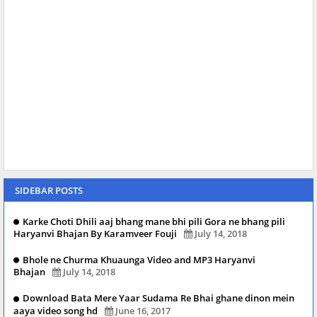
SIDEBAR POSTS
Karke Choti Dhili aaj bhang mane bhi pili Gora ne bhang pili
Haryanvi Bhajan By Karamveer Fouji
July 14, 2018
Bhole ne Churma Khuaunga Video and MP3 Haryanvi
Bhajan
July 14, 2018
Download Bata Mere Yaar Sudama Re Bhai ghane dinon mein
aaya video song hd
June 16, 2017