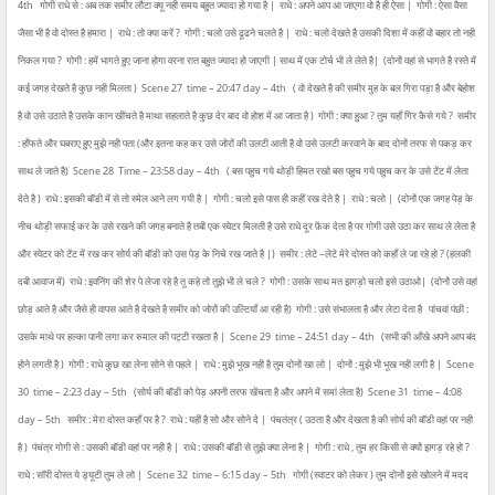
4th
गोगी राधे से : अब तक समीर लौटा क्यू नही समय बहुत ज्यादा हो गया है |
राधे : अपने आप आ जाएगा वो है ही ऐसा |
गोगी : ऐसा वैसा
जैसा भी है वो दोस्त है हमारा |
राधे : तो क्या करें ?
गोगी : चलो उसे ढूढने चलते है |
राधे : चलो देखते है उसकी दिशा में कहीं वो बहार तो नही
निकल गया ?
गोगी : हमें भागते हुए जाना होगा वरना रात बहुत ज्यादा हो जाएगी | साथ में एक टोर्च भी ले लेते है|
(दोनों वहां से भागते है रस्ते में
कई जगह देखते है कुछ नही मिलता )
Scene 27
time – 20:47 day – 4th
( वो देखते है की समीर मुह के बल गिरा पड़ा है और बेहोश
है वो उसे उठाते है उसके कान खींचते है माथा सहलाते है कुछ देर बाद वो होश में आ जाता है )
गोगी : क्या हुआ ? तुम यहाँ गिर कैसे गये ?
समीर
: हाँफते और घबराए हुए मुझे नही पता (और इतना कह कर उसे जोरों की उलटी आती है वो उसे उलटी करवाने के बाद दोनों तरफ से पकड़ कर
साथ ले जाते है)
Scene 28
Time – 23:58 day – 4th
( बस पहुच गये थोड़ी हिमत रखो बस पहुच गये पहुच कर के उसे टेंट में लेता
देते है )
राधे : इसकी बॉडी में से तो स्मेल आने लग गयी है |
गोगी : चलो इसे पास ही कहीं रख देते है |
राधे : चलो |
(दोनों एक जगह पेड़ के
नीच थोड़ी सफाई कर के उसे रखने की जगह बनाते है तबी एक स्वेटर मिलती है उसे राधे दूर फ़ेंक देता है पर गोगी उसे उठा कर साथ ले लेता है
और स्वेटर को टेंट में रख कर सोर्य की बॉडी को उस पेड़ के निचे रख जाते है |)
समीर : लेटे –लेटे मेरे दोस्त को कहाँ ले जा रहे हो ? (हलकी
दबी आवाज में)
राधे : इवनिंग की शेर पे लेजा रहे है तू कहे तो तुझे भी ले चले ?
गोगी : उसके साथ मत झगड़ो चलो इसे उठाओ|
(दोनों उसे वहां
छोड़ आते है और जैसे ही वापस आते है देखते है समीर को जोरों की उल्टियाँ आ रही है)
गोगी : उसे संभालता है और लेटा देता है
पांचवां पंछी :
उसके माथे पर हल्का पानी लगा कर रुमाल की पट्टी रखता है |
Scene 29
time – 24:51 day – 4th
(सभी की आँखे अपने आप बंद
होने लगती है )
गोगी : राधे कुछ खा लेना सोने से पहले |
राधे : मुझे भूख नही है तुम दोनों खा लो |
दोनों : मुझे भी भूख नही लगी है |
Scene
30
time – 2:23 day – 5th
(सोर्य की बॉडी को पेड़ अपनी तरफ खेंचता है और अपने में समां लेता है)
Scene 31
time – 4:08
day – 5th
समीर : मेरा दोस्त कहाँ पर है ?
राधे : यहीं है सो और सोने दे |
पंचतंत्र ( उठता है और देखता है की सोर्य की बॉडी वहां पर नही
है )
पंचंत्र गोगी से : उसकी बॉडी वहां पर नही है |
राधे : उसकी बॉडी से तुझे क्या लेना है |
गोगी : राधे , तुम हर किसी से क्यों झगड़ रहे हो ?
राधे : सॉरी दोस्त ये ड्यूटी तुम ले लो |
Scene 32
time – 6:15 day – 5th
गोगी (स्वाटर को लेकर ) तुम दोनों इसे खोलने में मदद