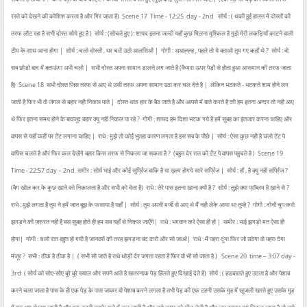
रस्ते को देखने की कोशिश करता है और गिर जाता है)
Scene 17
Time - 12:25 day - 2nd
सोर्य : ( थकी हुई हालत में दोस्तों की
तरफ लौट रहा है सभी दोस्त सोये हुए है )
सोर्य : (सोचते हुए ): शायद इतना जल्दी यहाँ कुछ मिलना मुश्किल है मुझे मेरी लकड़ियाँ काटने वाली
टीम के साथ आना होगा |
सोर्य : चलो दोस्तों , घर चलें उठो आलसिओं |
गोगी : अआह्ह्ह , पहले तो ये बताओ तुम गए कहाँ थे ?
सोर्य : वो
सब छोडो बाद में बताऊंगा अभी चलो |
सभी दोस्त अपना सामान डालने लग जाते है (कैमरा ऊपर पेड़ों से होता हुआ आसमान की तरफ जाता
है)
Scene 18
सभी दोस्त जिस तरफ से आए थे उसी तरफ अपना सामान उठा कर चल देते है |
लेकिन भटकते - भटकते शाम होने लग
जाती है फिर भी वो जंगल से बहार नही निकल पाते |
दोस्त थक हार के बैठ जाते है और आपसे में बाते करते है की हम इतना अन्दर तो नही आए
थे फिर इतना समय होने के बावजूद बहार क्यू नही निकल पा रहे ?
गोगी : शायद हम दिशा भटक गये है हमें सुबह का इंतजार करना चाहिए और
वापस से यहाँ कहीं पर टेंट लगाना चाहिए |
राधे : मुझे तो कोई भुतहा कारण लगता है इस सब के पीछे |
सोर्य : ऐसा कुछ नही है चलो टेंट पे
वापिस चलते है और फिर कल देखेंगे बहार किस तरफ से निकला जा सकता है ?
(बहुत देर रात को टेंट पे वापस पहुचते है )
Scene 19
Time - 22:57 day – 2nd
समीर : सोर्य भाई और कोई सुर्प्रिज बाकि है या ख़त्म होगये सारे सर्प्रिज |
सोर्य : हाँ , है क्यू नही सर्प्रिज ?
(बैग खोल कर के कुछ खाने को निकालता है और सभी को देता है)
राधे : तेरे पास इतना खाना क्यों है ?
सोर्य : तुझे क्या प्रॉब्लम है खाने से ?
राधे : मुझे लगता है तुम ने हमें जान बुझ के फसाया है यहाँ |
सोर्य : तुम अपनी मर्जी से आए थे मैं नही लेके आया था तुम्हे ?
गोगी : दोनों चुप करो
झगड़ने की जरुरत नही है बस सुबह होते ही हम सब यहाँ से निकल जाएँगे|
राधे : भगवान करे ऐसा ही हो |
समीर : भाई झगड़ो मत ऐसा ही
होगा|
गोगी : चलो रात बहुत हो गयी है जानवरों की तरह झगड़ना बंद करो और सो जाओ|
राधे : मैं पहरा दूंगा फिर जो उठेगा वो पहरा देगा
मंजूर ?
सभी : ठीक है ठीक है |
( सभी सो जाते है राधे थोड़ी देर जगता रहता है फिर वो भी सो जाता है )
Scene 20
time – 3:07 day -
3rd
( सोर्य को सोए-सोए बुरे बुरे ख्याल और सपने आते है खतरनाक पेड़ हिलते हुए दिखाई देते है)
सोर्य : ( हडबडाते हुए उठता है और पेशाब
करने चला जाता है पास के ही एक पेड़ के पास जाकर वो पेशाब करने लगता है तभी पेड़ की एक टहनी उसके मुह में खुजली खरते हुए उसके मुह