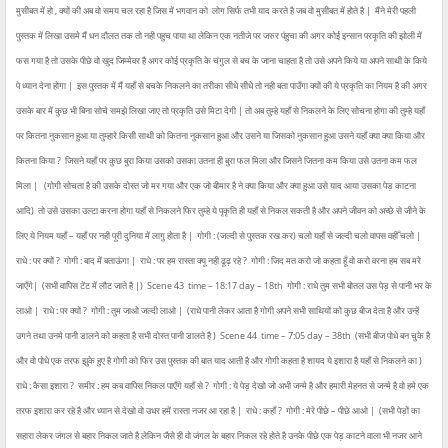
मुसीबत में हो , क्यों की अब वो समय चल रहा है जिस में भगवान को लोग सिर्फ तभी याद करते है जब वो मुसीबत में होते है |
मैंने मेरी पहली
पुस्तक में लिखा उसमे मैं धन दौलत तक तो नही पहुच पाया था लेकिन एक नतीजे पर जरुर पंहुचा की अगर कोई इन्सान परकृति की झोली में
फस गया है तो उसके पीछे वो खुद जिम्मेवर है अगर कोई प्रकृति के चंगुल से बच के जाना चाहता है तो उसे अपने किये या अपने साथी के किये
पे ध्यान देना होगा |
इस पुस्तक में मैं यहाँ से बचके निकलने का तरीका सीधे सीधे तो नही बता पाउँगा क्यों की ये प्रकृति का नियम है की अगर
उसके बार में कुछ भी बिना सोचे समझे लिखा जाए तो प्रकृति उसे मिटा देगी | तो अब तुम्हे यहाँ से निकलने के लिए सोचना होगा की तुम्हे यहाँ
पर कितना नुकसान हुआ या तुम्हारे किसी साथी को कितना नुकसान हुआ और उसने या जिसको नुकसान हुआ उसने यहाँ क्या क्या किया और
कितना किया ?
जिसने यहाँ पर कुछ बुरा किया उसको उसका उतना ही बुरा फल मिला और जिसने जितना कम किया उसे उतना कम फल
मिला |
(गोगी सोचता है की उसके दोस्त जो मर गया और एक जो बीमार है ने क्या किया और क्या हुआ उसे याद आया उसका पेड़ काटना
आदि)
तो उसे उसका उल्टा करना होगा यहाँ से निकलने फिर तुम्हे ये पृकृति ही यहाँ से निकल सकती है और अपने जीवन को अच्छे से जीने के
लिए ये नियम यहाँ – यहाँ पर नही पूरी दुनिया में लागु होता है |
गोगी : (जल्दी से पुस्तक रख कर) चलो यहाँ से जल्दी चलो वापस वहीँ चलो |
राधे : पर क्यों ?
गोगी : बाद में बताऊंगा |
राधे : पर हम रास्ता क्यू नही ढूढ़ रहे ?
गोगी : जिद मत करो जो कहता हूँ वो करो वरना हम सब मरे
जाएँगे|
(सभी वापिस टेंट में लौट जाते है |)
Scene 43
time – 18:17 day – 18th
गोगी : राधे तुम सभी बोतल उस पेड़ से पानी भर के
लाओ |
राधे : पर क्यों ?
गोगी : तुम जाओ जल्दी लाओ |
(राधे पानी लेकर आता है गोगी अपने सभी साथियों को कुछ बीज देता है और उन्हें
उगने तथा उनमे पानी डालने को कहता है सभी दोस्त पानी डालते है )
Scene 44
time – 7:05 day – 38th
(सभी बीज पोधे बन चुके है
और वो पोधे एक तरफ झुके हुए है गोगी को फिर उस पुस्तक की बात याद आती है और गोगी कहता है शायद ये इशारा है यहाँ से निकलने का )
राधे : कैसा इशारा ?
समीर : हम कब वापिस निकल पाएँगे यहाँ से ?
गोगी : ये पेड़ देखो जो अभी जन्मे है और हमारी मेहनत से जन्मे है वो हमे एक
तरफ इशारा कर रहे है और ध्यान से देखो वो उधर हमें रास्ता नजर आ रहा है |
राधे : कहाँ ?
गोगी : मेरे पीछे – पीछे आओ |
(सभी पेड़ों का
सहारा लेकर जंगल से बहार निकल जाते है लेकिन जैसे ही वो जंगल के बहार निकल रहे होते है उनके पीछे एक पेड़ काटने वाला भी नजर आने