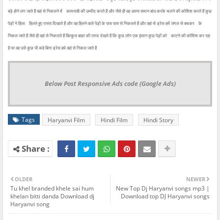
बड़े होने लग जाते हैं वहां से निकलने में
कामयाबी की उम्मीद करते हैं और जैसे ही वह अपना समान बांध करके चलने की कोशिश करते हैं कुछ
पेड़ों ने हिला
हिलते हुए रास्ता दिखाते हैं और वह हिलने वाले पेड़ों के पास पास से निकलते हैं और वहां से ड्रेस हमें जंगल से बचकर
के
निकल जाते हैं जैसे ही वहां से निकलते हैं बिल्कुल बाहर की तरफ देखते हैं कि कुछ लोग एक इंसान कुछ पेड़ों को
काटने की कोशिश कर रहा
है पर वह उसे कुछ भी कहे बिना ड्रेस हमे वहां से निकल जाते हैं
Below Post Responsive Ads code (Google Ads)
Tags
Haryanvi Film
Hindi Film
Hindi Story
OLDER
NEWER
Tu khel branded khele sai hum
New Top Dj Haryanvi songs mp3 |
khelan bitti danda Download dj
Download top DJ Haryanvi songs
Haryanvi song