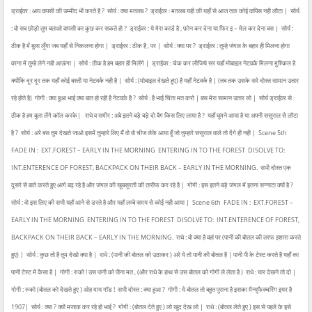
ड्राईवर : आप वापसी की उम्मीद भी करते है ?
सोर्य : क्या मतलब ?
ड्राईवर : मतलब यही की यहाँ से आज तक कोई वापिस नही लौटा |
सोर्य
: वो सब छोड़ो तुम बताओ वापसी का कुछ कर सकते हो ?
ड्राईवर : ये मेरा कार्ड है , फ़ोन कर देना या फिर इ – मेल कर देना बस |
सोर्य :
ठीक है में बुला लूँगा जब यहाँ से निकलना होगा |
ड्राईवर : ठीक है , पर |
सोर्य : क्या पर ?
ड्राईवर : तुम्हे जंगल के बहार ही मिलना होगा
वरना में तुम्हे लेने नही आऊंगा |
सोर्य : ठीक है हम बहार ही मिलेंगे |
ड्राईवर : चेक कर लीजिये सर यहाँ मोबाइल नेटवर्क मिलना मुश्किल है
क्योंकि दूर दूर तक यहाँ कोई बस्ती या नेटवर्क नही है |
सोर्य : (मोबाइल देखते हुए) है यहाँ नेटवर्क है | (तब तक उसके सरे दोस्त सामान उतार
रहे होते है)
गोगी : क्या हुआ भाई क्या बात हो रही है नेटवर्क है ?
सोर्य : है भाई चिंता मत करो | बस मेरा सामान उतार लो |
सोर्य ड्राईवर से :
ठीक है हम बुला लेंगे कॉल करके|
राधे व समीर : अबे इतने बड़े बड़े दो बैग किस लिए लाया है ?
यहाँ घुमने आया है या अपनी ससुराल से लौटा
है ?
सोर्य : अरे बस तुम देखते जाओ इसमें तुम्हारे लिए मैं वो वो चीज लेके आया हूँ जो तुम्हारे ससुराल वाले तो देंगे ही नही |
Scene 5th
FADE IN :
EXT.FOREST – EARLY IN THE MORNING
ENTERING IN TO THE FOREST
DISOLVE TO:
INT.ENTERENCE OF FOREST, BACKPACK ON THEIR BACK – EARLY IN THE MORNING.
सभी दोस्त एक
दुसरे से बाते करते हुए आगे बढ़ रहे है और जंगल की खूबसूरती की तारीफ कर रहे है |
गोगी : इस इतने बड़े जंगल में इतना सन्नाटा क्यों है ?
सोर्य : वो इस लिए की सभी यहाँ आने से डरते है और यहाँ लम्बे समय से कोई नही आया |
Scene 6th
FADE IN :
EXT.FOREST –
EARLY IN THE MORNING
ENTERING IN TO THE FOREST
DISOLVE TO:
INT.ENTERENCE OF FOREST,
BACKPACK ON THEIR BACK – EARLY IN THE MORNING.
राधे : वो क्या है वहां पर (पानी की बोतल की तरफ इशारा करते
हुए) |
सोर्य : कुछ तो है तुम देखो क्या है |
राधे : (पानी की बोतल को उठाकर ) अरे ये तो पानी की बोतल है | पानी पी के टेस्ट करते है यहाँ का
पानी टेस्ट में कैसा है |
गोगी : रुको ! उस पानी को पीना मत , (और राधे के हाथ से उस बोतल को गोगी ले लेता है )
राधे : यार देखने तो दो |
गोगी : रुको (बोतल को देखते हुए ) ओह माय गॉड !
सभी दोस्त : क्या हुआ ?
गोगी : ये बोतल तो बहुत पुराना है इसका मैन्युफैक्चरिंग इयर है
1907|
सोर्य : क्या ? क्यों मजाक कर रहे हो भाई ?
गोगी : (बोतल देते हुए ) लो खुद देख लो |
राधे : (बोतल लेते हुए ) इस से पहले के इसे