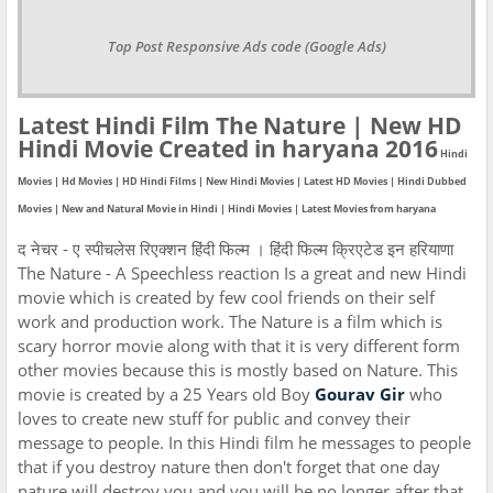
Top Post Responsive Ads code (Google Ads)
Latest Hindi Film The Nature | New HD
Hindi Movie Created in haryana 2016
Hindi
Movies | Hd Movies | HD Hindi Films | New Hindi Movies | Latest HD Movies | Hindi Dubbed
Movies | New and Natural Movie in Hindi | Hindi Movies | Latest Movies from haryana
द नेचर - ए स्पीचलेस रिएक्शन हिंदी फिल्म । हिंदी फिल्म क्रिएटेड इन हरियाणा
The Nature - A Speechless reaction Is a great and new Hindi
movie which is created by few cool friends on their self
work and production work. The Nature is a film which is
scary horror movie along with that it is very different form
other movies because this is mostly based on Nature. This
movie is created by a 25 Years old Boy
Gourav Gir
who
loves to create new stuff for public and convey their
message to people. In this Hindi film he messages to people
that if you destroy nature then don't forget that one day
nature will destroy you and you will be no longer after that.