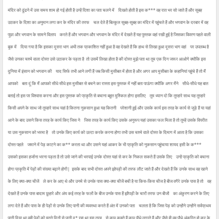
मंदिर को ढूंढने में उस समय शाम हो गई होती है उन्हें दिशा का पता चलने में
दिखते होती है इस क*** वह रात भर सो जाते हैं और सुबह
उठकर के दिशा का अनुमान लगा कर के मंदिर की तरफ
चल देते हैं बिल्कुल सुबह-सुबह का मंदिर में पहुंचते हैं और भगवान के दरबार में वह
पूछा और भगवान के सामने विलाप
करते हैं और भगवान और भगवान के मंदिर में देखते हैं यह पुस्तक वहां रखी हुई है जिसका विवरण पहले वाली
बुक में
दिया गया है कि इसका दूसरा भाग अभी तक प्रकाशित नहीं हुआ है वह देखते हैं कि हाथ से लिखा हुआ दूसरा भाग वहां
पर उपलब्ध है
जैसे उनका चश्मे वाला दोस्त उसे उठाकर के पड़ता है
तो उसमें लिखा होता है की दोस्त मुझे पता था तुम एक दिन जरूर आओगे क्योंकि इस
दुनिया में इंसान को भगवान की
याद सिर्फ तभी आने लगी हैं जब किसी मुसीबत में होता है और अगर आप मुसीबत के कहानियां पहुंचे हैं तो मैं
आपको
बता दूं कि मैं आपको सीधे सीधे इस मुसीबत से बचने का रास्ता इस पुस्तक में नहीं बता पाऊंगा क्योंकि अगर मैंने
सीधे-सीधे यह बात
बताई तो इस पर विश्वास करना और इस पुस्तक को प्रकृति से बचाना बहुत मुश्किल होगा इसलिए
तुम ध्यान दो कि तुम्हारे साथ यह तुम्हारे
किसी अपने के साथ जो तुम्हारे साथ यहां है कितना नुकसान हुआ यह कितनी
परेशानी हुई और उसके कार्य इस तरह के कार्य से जुड़े हैं या यहां
आने के बाद उसने किस तरह के कार्य किए जिस ने
जिस तरह के कार्य किए उसके अनुरूप यहां उसका फल मिला है तो तुम्हें उसके विपरीत
या उस नुकसान को भरमा है
तो उनके किए कार्य को उल्टा करके करना होगा तभी उस चश्मे वाले दोस्त के दिमाग में आता है कि उसका
दोस्त पहले
जमाने में पेड़ काटने का क** करता था और उसने यहां आकर के भी प्रकृति को नुकसान पहुंचाया शायद इसी के क***
उसको इसका हर्जाना भरना पड़ता है तो उसे जाने की भरपाई उनके दोस्त यहां से कर के निकल सकते हैं उसके लिए
उन्हें प्रकृति को बचाना
होगा प्रकृति में पेड़ों की संख्या बढ़ाने होगी|
इसके बाद सभी दोस्त अपने झोपड़ी की तरफ लौट जाते हैं और देखते हैं कि उनके साथ वह खाने
के लिए क्या-क्या चीजें
ले कर के आए थे और उनमे से उनके पास क्या-क्या चीजें बची है या किस-किस चीज है बीज वगैरे उनके पास है तो
वह
देखते हैं उनके पास बादाम छुहारे और अंय कई तरह के फलों के बीज उनके पास हैं झोंपड़ी के चारों तरफ उन बीजों
का अंकुरण करने के लिए
लगा देते हैं और पास के ही पेड़ों से उनके लिए पानी की व्यवस्था करते हैं अंत में उनको पता
चलता है कि जिस पेड़ को उन्होंने उन्होंने सर्वप्रथम
पानी दिया था वही पेड़ों को इतने दिनों से पानी द* रहा था इस तरह
से कुछ कहते हैं कुछ पौधे लगाते हैं और जैसे ही वह पौधे अंकुरित हो कर के