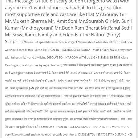
This message is little bit scary so don't forget to watch with
anyone don't watch alone... hahhahah In this great film
most supportive role and cast are like that Mr.Gourav Gir
Mr.Mukesh Sharma Mr. Amit Soni Mr.Sourabh Gir Mr. Sunil
Kumar (Makhosyorani) Mr.Budh Ram Bharat Mr.Rahul Sethi
Mr.Sewa Ram ( Family and Friends ) The Nature (Story)
Script
The Nature
-
A speechless reaction
A story of Nature about what should we do and how
we should care of this.
Scene 1st
FADE IN :
EXT.HOUSE OF SORYA – VERY EAVENING
A prety room
with light sun light and diy light.
DISOLVE TO:
INT.ROOM WITH UV LIGHT : EVENING TIME
(Sory
Reading a true story book leying on his bed )
सोर्य अपने बेड पे सोया हुआ जे एच जे नमक पुस्तक पढ़ रहा है और जैसे ही वो
अपनी कहानी पूरी करता है और वो पास रखे पानी के गिलास से पानी पिने लगता है तभी उसका फ़ोन कम्पन करने लगता है वो पानी के गिलास
को होठों तक जाते जाते रोकता है और फ़ोन को उठता है |
(फ़ोन पर उसके बचपन का दोस्त है )
गोगी : हे सोर्य , हाउ अरे यू ?
सोर्य : फाइन
बरो , अपनी सुना क्या हाल है और इतने दिनों बाद आज कैसे याद किया दोस्त को?
गोगी : यार विदेश से घर लौटा हूँ और तुझे पता तो है ही वहां
कंपनी का काम इतना ज्यादा होता है की बस समय नही मिलता |
सोर्य : तो अबकी बार कितने दिनों के लिए आया है ?
गोगी : दो वीक लगभग
रहूँगा अबकी बार, लेकिन तेरे लिए एक और ख़ुशी की बात है की अबकी बार समर की छोटियों में हम सारे दोस्त इकठा होने वाले है तो कल कहीं
सभी दोस्त घुमने चलें?
सोर्य : कहाँ चलें ?
गोगी : तुन बता आज कल क्या कुछ है अपने इधर घुमने के लिए खास?
सोर्य : (अपनी जे एच जे की
पुस्तक को हाथ में ले कर देखते हुए ) ठीक है तो में ही कोई जगह चुनुँगा , बस कल सभी दोस्तों को लेकर टैक्सी स्टैंड पे मिलना |
सोर्य : ( यस
हीरे जवारत अब मुझसे नही बचने वाले )
Scene 2nd
FADE IN :
EXT.TAXI STAND – EARLY IN THE MORNING
A
very little taxi stand and no too much crowds over there.
DISOLVE TO:
INT.TAXI STAND STANDING