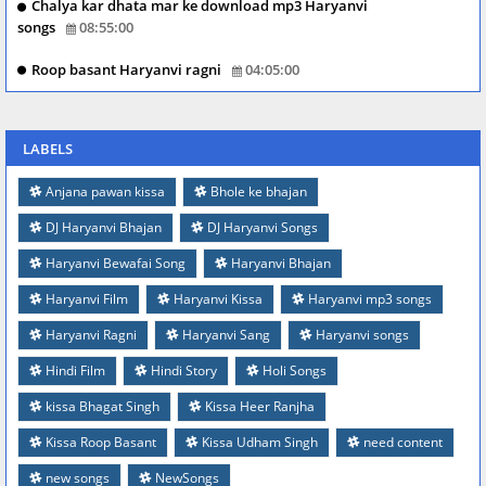
Chalya kar dhata mar ke download mp3 Haryanvi
songs
08:55:00
Roop basant Haryanvi ragni
04:05:00
LABELS
Anjana pawan kissa
Bhole ke bhajan
DJ Haryanvi Bhajan
DJ Haryanvi Songs
Haryanvi Bewafai Song
Haryanvi Bhajan
Haryanvi Film
Haryanvi Kissa
Haryanvi mp3 songs
Haryanvi Ragni
Haryanvi Sang
Haryanvi songs
Hindi Film
Hindi Story
Holi Songs
kissa Bhagat Singh
Kissa Heer Ranjha
Kissa Roop Basant
Kissa Udham Singh
need content
new songs
NewSongs