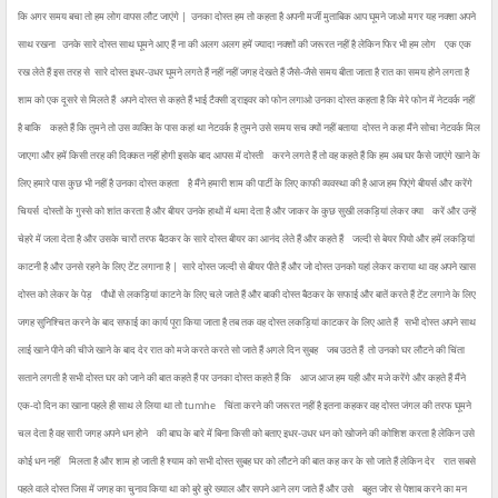
कि अगर समय बचा तो हम लोग वापस लौट जाएंगे |
उनका दोस्त हम तो कहता है अपनी मर्जी मुताबिक आप घूमने जाओ मगर यह नक्शा अपने
साथ रखना
उनके सारे दोस्त साथ घूमने आए हैं ना की अलग अलग हमें ज्यादा नक्शों की जरूरत नहीं है लेकिन फिर भी हम लोग
एक एक
रख लेते हैं इस तरह से
सारे दोस्त इधर-उधर घूमने लगते हैं नहीं नहीं जगह देखते हैं जैसे-जैसे समय बीता जाता है रात का समय होने लगता है
शाम को एक दूसरे से मिलते हैं
अपने दोस्त से कहते हैं भाई टैक्सी ड्राइवर को फोन लगाओ उनका दोस्त कहता है कि मेरे फोन में नेटवर्क नहीं
है बाकि
कहते हैं कि तुमने तो उस व्यक्ति के पास कहां था नेटवर्क है तुमने उसे समय सच क्यों नहीं बताया
दोस्त ने कहा मैंने सोचा नेटवर्क मिल
जाएगा और हमें किसी तरह की दिक्कत नहीं होगी इसके बाद आपस में दोस्ती
करने लगते हैं तो वह कहते हैं कि हम अब घर कैसे जाएंगे खाने के
लिए हमारे पास कुछ भी नहीं है उनका दोस्त कहता
है मैंने हमारी शाम की पार्टी के लिए काफी व्यवस्था की है आज हम पिएंगे बीयर्स और करेंगे
चियर्स
दोस्तों के गुस्से को शांत करता है और बीयर उनके हाथों में थमा देता है और जाकर के कुछ सुखी लकड़ियां लेकर क्या
करें और उन्हें
चेहरे में जला देता है और उसके चारों तरफ बैठकर के सारे दोस्त बीयर का आनंद लेते हैं और कहते हैं
जल्दी से बेयर पियो और हमें लकड़ियां
काटनी है और उनसे रहने के लिए टेंट लगाना है |
सारे दोस्त जल्दी से बीयर पीते हैं और जो दोस्त उनको यहां लेकर कराया था वह अपने खास
दोस्त को लेकर के पेड़
पौधों से लकड़ियां काटने के लिए चले जाते हैं और बाकी दोस्त बैठकर के सफाई और बातें करते हैं टेंट लगाने के लिए
जगह सुनिश्चित करने के बाद सफाई का कार्य पूरा किया जाता है तब तक वह दोस्त लकड़ियां काटकर के लिए आते हैं
सभी दोस्त अपने साथ
लाई खाने पीने की चीजे खाने के बाद देर रात को मजे करते करते सो जाते हैं अगले दिन सुबह
जब उठते हैं
तो उनको घर लौटने की चिंता
सताने लगती है सभी दोस्त घर को जाने की बात कहते हैं पर उनका दोस्त कहते हैं कि
आज आज हम यही और मजे करेंगे और कहते हैं मैंने
एक-दो दिन का खाना पहले ही साथ ले लिया था तो tumhe
चिंता करने की जरूरत नहीं है इतना कहकर वह दोस्त जंगल की तरफ घूमने
चल देता है वह सारी जगह अपने धन होने
की बाघ के बारे में बिना किसी को बताए इधर-उधर धन को खोजने की कोशिश करता है लेकिन उसे
कोई धन नहीं
मिलता है और शाम हो जाती है श्याम को सभी दोस्त सुबह घर को लौटने की बात कह कर के सो जाते हैं लेकिन देर
रात सबसे
पहले वाले दोस्त जिस में जगह का चुनाव किया था को बुरे बुरे ख्याल और सपने आने लग जाते हैं और उसे
बहुत जोर से पेशाब करने का मन