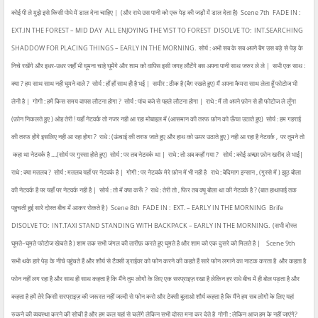
कोई पी ले मुझे इसे किसी पोधे में डाल देना चाहिए |
(और राधे उस पानी को एक पेड़ की जड़ों में डाल देता है)
Scene 7th
FADE IN :
EXT.IN THE FOREST – MID DAY
ALL ENJOYING THE VIST TO FOREST
DISOLVE TO:
INT.SEARCHING
SHADDOW FOR PLACING THINGS – EARLY IN THE MORNING.
सोर्य : अभी सब के सब अपने बैग उस बड़े से पेड़ के
निचे रखेंगे और इधर-उधर जहाँ भी घूमना चाहे घूमेंगे और शाम को वापिस इसी जगह लौटेंगे बस अपना पानी साथ जरुर ले ले |
सभी एक साथ :
क्या ? हम साथ साथ नही घुमने वाले ?
सोर्य : हाँ हाँ साथ ही है भई |
समीर : ठीक है (बैग रखते हुए) मैं अपना कैमरा साथ लेता हूँ फोटोज भी
लेनी है |
गोगी : हमें किस समय वापस लौटना होगा ?
सोर्य : पांच बजे से पहले लौटना होगा |
राधे : मैं तो अपने फ़ोन से ही फोटोज ले लूँगा
(फ़ोन निकलते हुए ) ओह तेरी ! यहाँ नेटवर्क तो नजर नही आ रहा मोबाइल में (आसमान की तरफ फ़ोन को ऊँचा उठाते हुए)
सोर्य : हम गहराई
की तरफ होंगे इसलिए नही आ रहा होगा ?
राधे : (ऊंचाई की तरफ जाते हुए और हाथ को ऊपर उठाते हुए ) नही आ रहा है नेटवर्क ,
पर तुमने तो
कहा था नेटवर्क है ....(सोर्य पर गुस्सा होते हुए)
सोर्य : पर तब नेटवर्क था |
राधे : तो अब कहाँ गया ?
सोर्य : कोई अच्छा फ़ोन खरीद ले भाई|
राधे : क्या मतलब ?
सोर्य : मतलब यहाँ पर नेटवर्क है |
गोगी : पर नेटवर्क मेरे फ़ोन में भी नही है
राधे : बेदिमाग इन्सान , (गुस्से में ) झूठ बोला
की नेटवर्क है पर यहाँ पर नेटवर्क नही है |
सोर्य : तो में क्या करूँ ?
राधे : तेरी तो , फिर तब क्यू बोला था की नेटवर्क है ? (बात हाथापाई तक
पहुचती हुई सारे दोस्त बीच में आकर रोकते है )
Scene 8th
FADE IN :
EXT. – EARLY IN THE MORNING
Brife
DISOLVE TO:
INT.TAXI STAND STANDING WITH BACKPACK – EARLY IN THE MORNING.
(सभी दोस्त
घूमते–घूमते फोटोज खेचते है ) शाम तक सभी जंगल की तारीफ़ करते हुए घूमते है और शाम को एक दुसरे को मिलते है |
Scene 9th
सभी थके हारे पेड़ के नीचे पहुंचते हैं और शौर्य से टैक्सी ड्राईवर को फोन करने की कहते हैं सारे फोन लगाने का नाटक करता है
और कहता है
फोन नहीं लग रहा है और साथ ही साथ कहता है कि मैंने तुम लोगों के लिए एक सरप्राइज़ रखा है लेकिन हर राधे बीच में ही बोल पड़ता है और
कहता है हमें तेरे किसी सरप्राइज़ की जरूरत नहीं जल्दी से फोन करो और टेक्सी बुलाओ शौर्य कहता है कि मैंने हम सब लोगों के लिए यहां
रुकने की व्यवस्था करने की सोची है और हम कल यहां से चलेंगे लेकिन सभी दोस्त मना कर देते है
गोगी : लेकिन आज हम के नहीं जाएंगे?