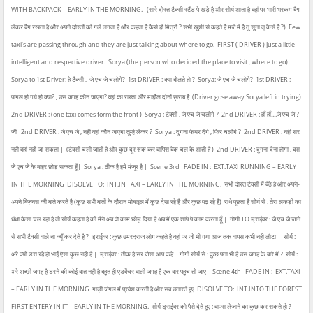
WITH BACKPACK – EARLY IN THE MORNING.
(सारे दोस्त टैक्सी स्टैंड पे खड़े है और सोर्य आता है वहां पर भारी भरकम बैग
लेकर बैग रखता है और अपने दोस्तों को गले लगता है और कहता है कैसे हो मित्रों ? सभी खुशी से कहते है मजे में है तू सुना तू कैसे है ?)
Few
taxi’s are passing through and they are just talking about where to go.
FIRST ( DRIVER ) Just a little
intelligent and respective driver.
Sorya (the person who decided the place to visit , where to go)
Sorya to 1st Driver: हे टैक्सी , जे एच जे चलोगे?
1st DRIVER : क्या बोलते हो ?
Sorya: जे एच जे चलोगे?
1st DRIVER :
पागल हो गये हो क्या? , उस जगह कौन जाएगा? वहां का रास्ता और माहौल दोनों ख़राब है
(Driver gose away Sorya left in trying)
2nd DRIVER : (one taxi comes form the front )
Sorya : टैक्सी , जे एच जे चलोगे ?
2nd DRIVER : हाँ हाँ....जे एच जे ?
जी
2nd DRIVER : जे एच जे , नही वहां कौन जाएगा तुम्हे लेकर ?
Sorya : दुगना फेयर देंगे , फिर चलोगे ?
2nd DRIVER : नही सर
नही वहां नही जा सकता |
(टैक्सी चली जाती है और कुछ दूर रुक कर वापिस बेक चल के आती है )
2nd DRIVER : दुगना देना होगा , बस
जे एच जे के बाहर छोड़ सकता हूँ|
Sorya : ठीक है हमें मंजूर है |
Scene 3rd
FADE IN :
EXT.TAXI RUNNING – EARLY
IN THE MORNING
DISOLVE TO:
INT.IN TAXI – EARLY IN THE MORNING.
सभी दोस्त टैक्सी में बैठे है और अपने-
अपने बिज़नस की बाते करते है (कुछ सभी बातों के दौरान मोबाइल में कुछ देख रहे है और कुछ पढ़ रहे है)
राधे पूछता है सोर्य से : तेरा लकड़ी का
धंधा कैसा चल रहा है तो सोर्य कहता है की मैंने अब वो काम छोड़ दिया है अब में एक शॉप पे काम करता हूँ |
गोगी TO ड्राईवर : जे एच जे जाने
से सभी टैक्सी वाले ना क्यूँ कर देते है ?
ड्राईवर : कुछ उमरदराज लोग कहते है वहां पर जो भी गया आज तक वापस कभी नही लौटा |
सोर्य :
अरे क्यों डरा रहे हो भाई ऐसा कुछ नही है |
ड्राईवर : ठीक है सर जैसा आप कहें|
गोगी सोर्य से : कुछ पता भी है उस जगह के बारे में ?
सोर्य :
अरे अच्छी जगह है डरने की कोई बात नही है बहुत ही एडवेंचर वाली जगह है एक बार पहुच तो जाए|
Scene 4th
FADE IN :
EXT.TAXI
– EARLY IN THE MORNING
गाड़ी जंगल में प्रवेश करती है और सब उतारते हुए
DISOLVE TO:
INT.INTO THE FOREST
FIRST ENTERY IN IT – EARLY IN THE MORNING.
सोर्य ड्राईवर को पैसे देते हुए : वापस लेजाने का कुछ कर सकते हो ?