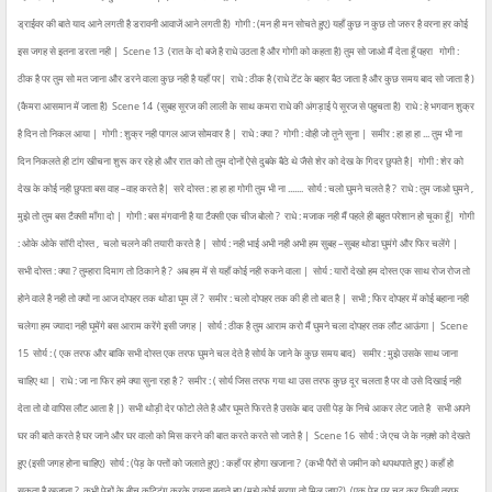
ड्राईवर की बाते याद आने लगती है डरावनी आवाजें आने लगती है)
गोगी : (मन ही मन सोचते हुए) यहाँ कुछ न कुछ तो जरुर है वरना हर कोई
इस जगह से इतना डरता नही |
Scene 13
(रात के दो बजे है राधे उठता है और गोगी को कहता है) तुम सो जाओ मैं देता हूँ पहरा
गोगी :
ठीक है पर तुम सो मत जाना और डरने वाला कुछ नही है यहाँ पर|
राधे : ठीक है (राधे टेंट के बहार बैठ जाता है और कुछ समय बाद सो जाता है )
(कैमरा आसमान में जाता है)
Scene 14
(सुबह सूरज की लाली के साथ कमरा राधे की अंगड़ाई पे सूरज से पहुचता है)
राधे : हे भगवान शुक्र
है दिन तो निकल आया |
गोगी : शुक्र नही पागल आज सोमवार है |
राधे : क्या ?
गोगी : वोही जो तूने सुना |
समीर : हा हा हा ... तुम भी ना
दिन निकलते ही टांग खीचना शुरू कर रहे हो और रात को तो तुम दोनों ऐसे दुबके बैठे थे जैसे शेर को देख के गिदर छुपते है|
गोगी : शेर को
देख के कोई नही छुपता बस वाह –वाह करते है|
सरे दोस्त : हा हा हा गोगी तुम भी ना .......
सोर्य : चलो घुमने चलते है ?
राधे : तुम जाओ घुमने ,
मुझे तो तुम बस टैक्सी माँगा दो |
गोगी : बस मंगवानी है या टैक्सी एक चीज बोलो ?
राधे : मजाक नही मैं पहले ही बहुत परेशान हो चूका हूँ|
गोगी
: ओके ओके सॉरी दोस्त , चलो चलने की तयारी करते है |
सोर्य : नही भाई अभी नही अभी हम सुबह –सुबह थोडा घुमंगे और फिर चलेंगे |
सभी दोस्त : क्या ? तुम्हारा दिमाग तो ठिकाने है ?
अब हम में से यहाँ कोई नही रुकने वाला |
सोर्य : यारों देखो हम दोस्त एक साथ रोज रोज तो
होने वाले है नही तो क्यों ना आज दोपहर तक थोडा घूम लें ?
समीर : चलो दोपहर तक की ही तो बात है |
सभी ; फिर दोपहर में कोई बहाना नही
चलेगा हम ज्यादा नही घूमेंगे बस आराम करेंगे इसी जगह |
सोर्य : ठीक है तुम आराम करो मैं घुमने चला दोपहर तक लौट आऊंगा |
Scene
15
सोर्य : ( एक तरफ और बाकि सभी दोस्त एक तरफ घुमने चल देते है सोर्य के जाने के कुछ समय बाद)
समीर : मुझे उसके साथ जाना
चाहिए था |
राधे : जा ना फिर हमे क्या सुना रहा है ?
समीर : ( सोर्य जिस तरफ गया था उस तरफ कुछ दूर चलता है पर वो उसे दिखाई नही
देता तो वो वापिस लौट आता है |)
सभी थोड़ी देर फोटो लेते है और घूमते फिरते है उसके बाद उसी पेड़ के निचे आकर लेट जाते है
सभी अपने
घर की बाते करते है घर जाने और घर वालो को मिस करने की बात करते करते सो जाते है |
Scene 16
सोर्य : जे एच जे के नक़्शे को देखते
हुए (इसी जगह होना चाहिए)
सोर्य : (पेड़ के पत्तों को जलाते हुए) : कहाँ पर होगा खजाना ?
(कभी पैरों से जमीन को थपथपाते हुए ) कहाँ हो
सकता है खजाना ?
कभी पेड़ों के बीच कट्टिंग करके रास्ता बनाते हुए (मुझे कोई सुराग तो मिल जाए?)
(एक पेड़ पर चढ़ कर किसी तरफ