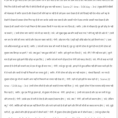
में एक धम से घुस जाती है और एक टहनी उसके गले में डल जाती है और उसे ऊपर को खेंच लेती है और जब उसका दम निकल जाता है तो उसे
निचे गिरा देती है सभी गहरी नींद में सोये है किसी को कुछ पता नही चलता )
Scene 21
time – 5:04 day – 3rd
(सुबह होती है पक्षियों
की चेहचाहट में समीर उठता है और देखता है की सोर्य वहां पर नही है वो उसे इधर-उधर देखता है वो उसे दिखाई नही देता थोडा आगे बढ़ के
देखने पे देखता है उसका दोस्त गिरा पड़ा है वो भाग करके उसके पास जाता है और उसकी गर्दन पे हाथ लगाके उसकी नब्ज देखता है और
देखता है की उसकी गर्दन पे गहरे निशान है जैसे उसका किसी ने गला घोट कर मार दिया हो )
समीर : (जोर से चीखता है) तुम हमें छोड़ के नही
जा सकते |
( सभी दोस्त जाग जाते है राधे भी उठ जाता है )
राधे : अरे सुबह सुबह अब कौन कहाँ चला गया ? सोने क्यू नही देते अछे से ?
(सभी
भाग कर के सोर्य की तरफ जाते है और देख कर घबरा जाते है )
गोगी : ओह माय गॉड ! (बड़ी बड़ी आँखे खोल के) इसे किसने मारा ?
( उधर
राधे आँखे मसलते हुए आ रहा है )
समीर : ( राधे की तरफ शक की नजरों से देखा है ) तुम दूर रहो मेरे दोस्त से तुमने ही मारा है मेरे दोस्त को
तुम्हारा क्या बिगाड़ा था इसने ?
राधे : क्या हुआ ? क्या हुआ सोर्य को ?
समीर : इसे तुमने मार दिया है |
राधे : मैंने ? मैंने नही मारा इसे | तुमने
मारा है इसे कल तुम्हे इसने पीछे छोड़ा था इस लिए |
( समीर राधे को मारने दोड़ता है पर गोगी उसे पकड़ लेता है )
राधे : मैंने तो कहा था ये ही
हत्यारा है ये दोनों हमें मरवाने लाए थे एक तो खुद ही मारा गया |
गोगी : राधे तुम चुप रहो , झगड़ने से कुछ हासिल नही होने वाला चलो इसे टेंट
में ले चलो और जल्दी से यहाँ से निकलने का रास्ता ढूंडो |
समीर : मैं मेरे दोस्त को छोड़ कर नही जाऊंगा |
पांचवां खिलाडी : मर गया है
तुम्हारा दोस्त तुम भी मरे जाओगे अगर यहाँ से निकलने का रास्ता नही देखा तो |
गोगी : रहने दो इसे इसी के साथ रहने दो |
Scene 22
time – 12:04 day – 3rd
(सभी दोस्त लौटते है थके हारे कहते है रास्ता नही मिला |)
राधे : तुम्हारे दोस्त ने ऐसा फसाया कोई रास्ता नही
मिल रहा है |
समीर : तुम एक गिरे हुए इंसान हो , वो तुम्हारा भी दोस्त था
गोगी : झगड़ो मत |
(तभी राधे उठता है और उठ कर पानी से मुह
धोने लगता है )
गोगी : उसके हाथ से पानी ले लेता है और कहता है बचाना होगा |
राधे : क्या ?
गोगी : हमें पानी को बचाना होगा |
राधे : लेकिन
क्यू ?
गोगी : क्योंकि हमें नही पता हम यहाँ कितने दिन और फसे रहने वाले है तो हमें खाने और पिने की चीजों का बचाव करना होगा |
राधे : मुझे
पानी दो , तुम अकेले कौन होते हो इस बारे में सोचने वाले ?
गोगी : मैं तुम्हारा दोस्त होता हूँ इसके बार में सोचने वाला |
(राधे चुप होकर बैठ