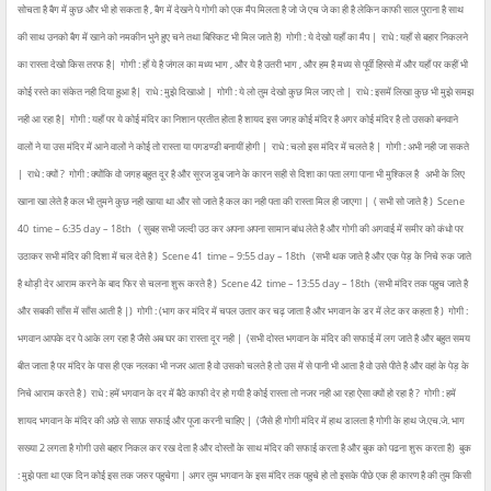
सोचता है बैग में कुछ और भी हो सकता है , बैग में देखने पे गोगी को एक मैप मिलता है जो जे एच जे का ही है लेकिन काफी साल पुराना है साथ
की साथ उनको बैग में खाने को नमकीन भुने हुए चने तथा बिस्किट भी मिल जाते है)
गोगी : ये देखो यहाँ का मैप |
राधे : यहाँ से बहार निकलने
का रास्ता देखो किस तरफ है|
गोगी : हाँ ये है जंगल का मध्य भाग , और ये है उतरी भाग , और हम है मध्य से पूर्वी हिस्से में और यहाँ पर कहीं भी
कोई रस्ते का संकेत नही दिया हुआ है|
राधे : मुझे दिखाओ |
गोगी : ये लो तुम देखो कुछ मिल जाए तो |
राधे : इसमें लिखा कुछ भी मुझे समझ
नही आ रहा है|
गोगी : यहाँ पर ये कोई मंदिर का निशान प्रतीत होता है शायद इस जगह कोई मंदिर है अगर कोई मंदिर है तो उसको बनवाने
वालों ने या उस मंदिर में आने वालों ने कोई तो रास्ता या पगडण्डी बनायीं होगी |
राधे : चलो इस मंदिर में चलते है |
गोगी : अभी नही जा सकते
|
राधे : क्यों ?
गोगी : क्योंकि वो जगह बहुत दूर है और सूरज डूब जाने के कारन सही से दिशा का पता लगा पाना भी मुश्किल है
अभी के लिए
खाना खा लेते है कल भी तुमने कुछ नही खाया था और सो जाते है कल का नही पता की रास्ता मिल ही जाएगा |
( सभी सो जाते है )
Scene
40
time – 6:35 day – 18th
( सुबह सभी जल्दी उठ कर अपना अपना सामान बांध लेते है और गोगी की अगवाई में समीर को कंधो पर
उठाकर सभी मंदिर की दिशा में चल देते है )
Scene 41
time – 9:55 day – 18th
(सभी थक जाते है और एक पेड़ के निचे रुक जाते
है थोड़ी देर आराम करने के बाद फिर से चलना शुरू करते है )
Scene 42
time – 13:55 day – 18th
(सभी मंदिर तक पहुच जाते है
और सबकी साँस में साँस आती है |)
गोगी : (भाग कर मंदिर में चपल उतार कर चढ़ जाता है और भगवान के डर में लेट कर कहता है )
गोगी :
भगवान आपके दर पे आके लग रहा है जैसे अब घर का रास्ता दूर नही |
(सभी दोस्त भगवान के मंदिर की सफाई में लग जाते है और बहुत समय
बीत जाता है पर मंदिर के पास ही एक नलका भी नजर आता है वो उसको चलते है तो उस में से पानी भी आता है वो उसे पीते है और वहां के पेड़ के
निचे आराम करते है )
राधे : हमें भगवान के दर में बैठे काफी देर हो गयी है कोई रास्ता तो नजर नही आ रहा ऐसा क्यों हो रहा है ?
गोगी : हमें
शायद भगवान के मंदिर की अछे से साफ़ सफाई और पूजा करनी चाहिए |
(जैसे ही गोगी मंदिर में हाथ डालता है गोगी के हाथ जे.एच.जे. भाग
सख्या 2 लगता है गोगी उसे बहार निकल कर रख देता है और दोस्तों के साथ मंदिर की सफाई करता है और बुक को पढना शुरू करता है)
बुक
: मुझे पता था एक दिन कोई इस तक जरुर पहुचेगा | अगर तुम भगवान के इस मंदिर तक पहुचे हो तो इसके पीछे एक ही कारण है की तुम किसी